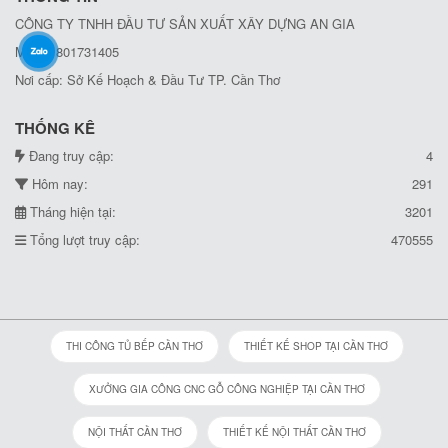
CÔNG TY TNHH ĐẦU TƯ SẢN XUẤT XÂY DỰNG AN GIA
MST: 1801731405
Nơi cấp: Sở Kế Hoạch & Đầu Tư TP. Cần Thơ
THỐNG KÊ
Đang truy cập:
4
Hôm nay:
291
Tháng hiện tại:
3201
Tổng lượt truy cập:
470555
THI CÔNG TỦ BẾP CẦN THƠ
THIẾT KẾ SHOP TẠI CẦN THƠ
XƯỞNG GIA CÔNG CNC GỖ CÔNG NGHIỆP TẠI CẦN THƠ
NỘI THẤT CẦN THƠ
THIẾT KẾ NỘI THẤT CẦN THƠ