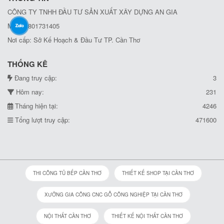
CÔNG TY TNHH ĐẦU TƯ SẢN XUẤT XÂY DỰNG AN GIA
MST: 1801731405
Nơi cấp: Sở Kế Hoạch & Đầu Tư TP. Cần Thơ
THỐNG KÊ
Đang truy cập:
3
Hôm nay:
231
Tháng hiện tại:
4246
Tổng lượt truy cập:
471600
THI CÔNG TỦ BẾP CẦN THƠ
THIẾT KẾ SHOP TẠI CẦN THƠ
XƯỞNG GIA CÔNG CNC GỖ CÔNG NGHIỆP TẠI CẦN THƠ
NỘI THẤT CẦN THƠ
THIẾT KẾ NỘI THẤT CẦN THƠ