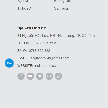
Kệ Tivi
Phòng tắm
Tủ hồ sơ
Sân vườn
ĐỊA CHỈ LIÊN HỆ
34 Nguyễn Văn Lưu, KĐT Nam Long, TP. Cần Thơ
0788.322.322
HOTLINE:
0788.322.322
ZALO:
angiacorp.vn@gmail.com
EMAIL:
noithatangia.vn
WEBSITE: