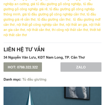
nghiệp an cường
,
giá tủ đầu giường gỗ công nghiệp
,
tủ đầu
giường gỗ công nghiệp giá rẻ
,
tủ đầu giường gỗ công nghiệp
thông minh
,
giá tủ đầu giường gỗ công nghiệp cần thơ
,
tủ đầu
giường giá rẻ cần thơ
,
tủ đầu giường cần thơ
,
tủ đầu giường mdf
cần thơ
,
nội thất gỗ công nghiệp cần thơ
,
nội thất an gia
,
nội thất
an gia cần thơ
,
nội thất cần thơ
,
thi công nội thất cần thơ
,
thiết kế
nội thất cần thơ
LIÊN HỆ TƯ VẤN
34 Nguyễn Văn Lưu, KĐT Nam Long, TP. Cần Thơ
HOT: 0788.322.322
ZALO
Danh mục:
Tủ đầu giường